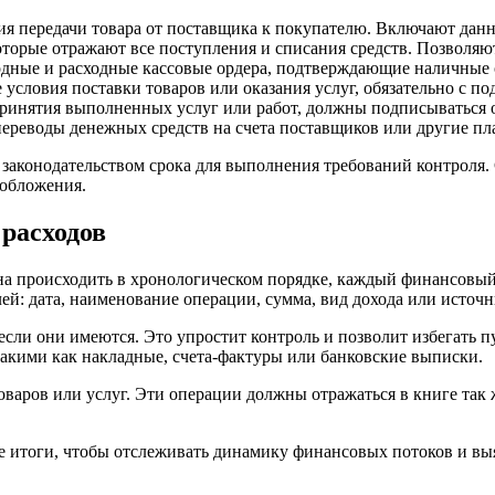
я передачи товара от поставщика к покупателю. Включают данн
оторые отражают все поступления и списания средств. Позволяю
дные и расходные кассовые ордера, подтверждающие наличные 
словия поставки товаров или оказания услуг, обязательно с по
инятия выполненных услуг или работ, должны подписываться 
реводы денежных средств на счета поставщиков или другие пл
 законодательством срока для выполнения требований контроля
ообложения.
 расходов
а происходить в хронологическом порядке, каждый финансовый 
ей: дата, наименование операции, сумма, вид дохода или источн
если они имеются. Это упростит контроль и позволит избегать 
акими как накладные, счета-фактуры или банковские выписки.
оваров или услуг. Эти операции должны отражаться в книге так 
 итоги, чтобы отслеживать динамику финансовых потоков и выяв