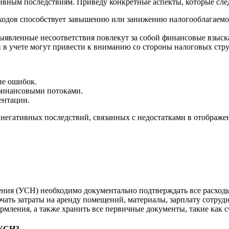
ивным последствиям. Приведу конкретные аспекты, которые след
одов способствует завышению или занижению налогооблагаемой
явленные несоответствия повлекут за собой финансовые взыска
в учете могут привести к вниманию со стороны налоговых стру
ие ошибок.
финансовыми потоками.
ентации.
егативных последствий, связанных с недостатками в отображен
ия (УСН) необходимо документально подтверждать все расходы.
чать затраты на аренду помещений, материалы, зарплату сотруд
рмления, а также хранить все первичные документы, такие как с
 УСН?