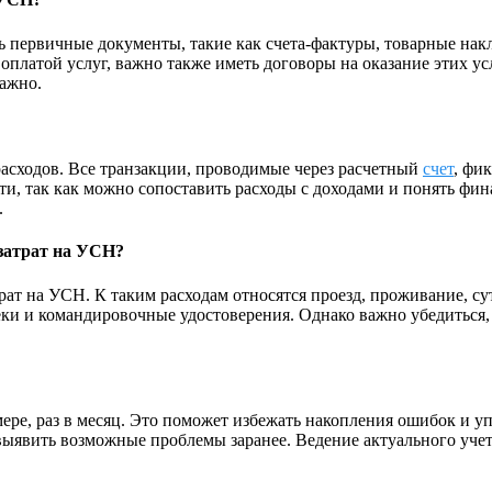
 первичные документы, такие как счета-фактуры, товарные нак
оплатой услуг, важно также иметь договоры на оказание этих у
важно.
расходов. Все транзакции, проводимые через расчетный
счет
, фи
сти, так как можно сопоставить расходы с доходами и понять ф
.
затрат на УСН?
трат на УСН. К таким расходам относятся проезд, проживание, с
ки и командировочные удостоверения. Однако важно убедиться, 
мере, раз в месяц. Это поможет избежать накопления ошибок и у
ыявить возможные проблемы заранее. Ведение актуального учет