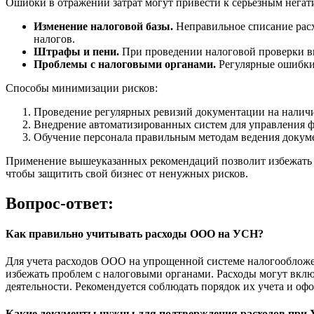
Ошибки в отражении затрат могут привести к серьезным негат
Изменение налоговой базы.
Неправильное списание расх
налогов.
Штрафы и пени.
При проведении налоговой проверки вы
Проблемы с налоговыми органами.
Регулярные ошибки 
Способы минимизации рисков:
Проведение регулярных ревизий документации на налич
Внедрение автоматизированных систем для управления 
Обучение персонала правильным методам ведения докум
Применение вышеуказанных рекомендаций позволит избежать н
чтобы защитить свой бизнес от ненужных рисков.
Вопрос-ответ:
Как правильно учитывать расходы ООО на УСН?
Для учета расходов ООО на упрощенной системе налогообложен
избежать проблем с налоговыми органами. Расходы могут вклю
деятельности. Рекомендуется соблюдать порядок их учета и офо
Какие документы нужны для подтверждения расходов при