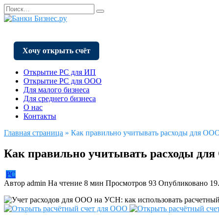
Перейти
Search
к
for:
содержанию
Хочу открыть счёт
Открытие РС для ИП
Открытие РС для ООО
Для малого бизнеса
Для среднего бизнеса
О нас
Контакты
Главная страница
»
Как правильно учитывать расходы для ООО
Как правильно учитывать расходы для
РС
Автор
admin
На чтение
8 мин
Просмотров
93
Опубликовано
19