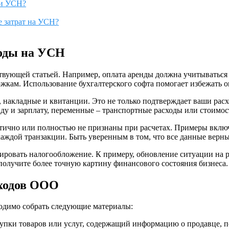
ри УСН?
е затрат на УСН?
ходы на УСН
твующей статьей. Например, оплата аренды должна учитываться 
ржкам. Использование бухгалтерского софта помогает избежать 
ы, накладные и квитанции. Это не только подтверждает ваши рас
у и зарплату, переменные – транспортные расходы или стоимос
астично или полностью не признаны при расчетах. Примеры вкл
аждой транзакции. Быть уверенным в том, что все данные верны
ировать налогообложение. К примеру, обновление ситуации на 
 получите более точную картину финансового состояния бизнеса.
сходов ООО
одимо собрать следующие материалы:
пки товаров или услуг, содержащий информацию о продавце, по