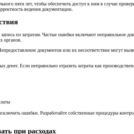
льного пяти лет, чтобы обеспечить доступ к ним в случае пров
орректность ведения документации.
дствия
запись по затратам. Частые ошибки включают неправильное док
х органов.
Непредоставление документов или их несоответствие могут выз
ых денег. Если неправильно отразить затраты как производствен
й
платы
исключить ошибки. Разработайте собственные процедуры контро
ать при расходах