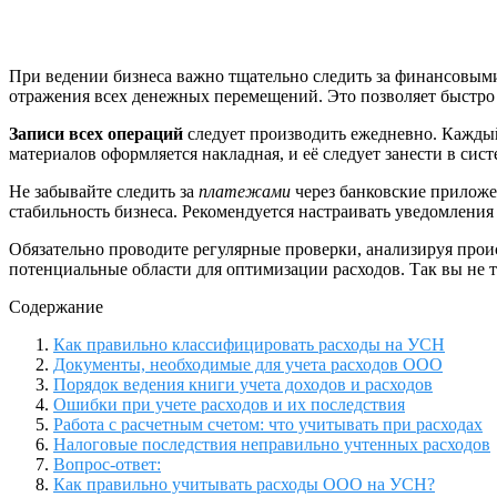
При ведении бизнеса важно тщательно следить за финансовым
отражения всех денежных перемещений. Это позволяет быстр
Записи всех операций
следует производить ежедневно. Кажды
материалов оформляется накладная, и её следует занести в сист
Не забывайте следить за
платежами
через банковские приложе
стабильность бизнеса. Рекомендуется настраивать уведомления 
Обязательно проводите регулярные проверки, анализируя про
потенциальные области для оптимизации расходов. Так вы не 
Содержание
Как правильно классифицировать расходы на УСН
Документы, необходимые для учета расходов ООО
Порядок ведения книги учета доходов и расходов
Ошибки при учете расходов и их последствия
Работа с расчетным счетом: что учитывать при расходах
Налоговые последствия неправильно учтенных расходов
Вопрос-ответ:
Как правильно учитывать расходы ООО на УСН?