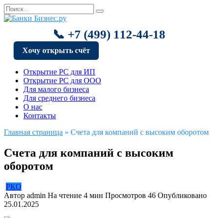
Перейти
Search
к
for:
содержанию
📞 +7 (499) 112-44-18
Хочу открыть счёт
Открытие РС для ИП
Открытие РС для ООО
Для малого бизнеса
Для среднего бизнеса
О нас
Контакты
Главная страница
»
Счета для компаний с высоким оборотом
Счета для компаний с высоким
оборотом
РКО
Автор
admin
На чтение
4 мин
Просмотров
46
Опубликовано
25.01.2025