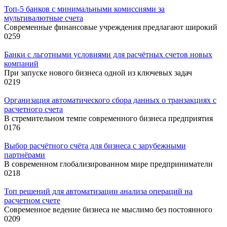
Топ-5 банков с минимальными комиссиями за
мультивалютные счета
Современные финансовые учреждения предлагают широкий
0
259
Банки с льготными условиями для расчётных счетов новых
компаний
При запуске нового бизнеса одной из ключевых задач
0
219
Организация автоматического сбора данных о транзакциях с
расчетного счета
В стремительном темпе современного бизнеса предприятия
0
176
Выбор расчётного счёта для бизнеса с зарубежными
партнёрами
В современном глобализированном мире предприниматели
0
218
Топ решений для автоматизации анализа операций на
расчетном счете
Современное ведение бизнеса не мыслимо без постоянного
0
209