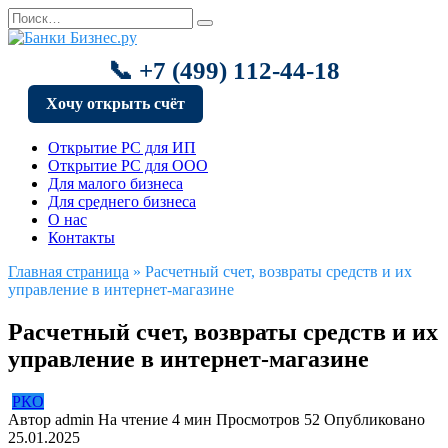
Перейти
Search
к
for:
содержанию
📞 +7 (499) 112-44-18
Хочу открыть счёт
Открытие РС для ИП
Открытие РС для ООО
Для малого бизнеса
Для среднего бизнеса
О нас
Контакты
Главная страница
»
Расчетный счет, возвраты средств и их
управление в интернет-магазине
Расчетный счет, возвраты средств и их
управление в интернет-магазине
РКО
Автор
admin
На чтение
4 мин
Просмотров
52
Опубликовано
25.01.2025