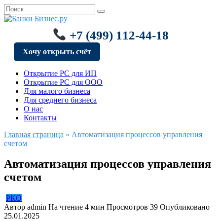
Перейти
Search
к
for:
содержанию
+7 (499) 112-44-18
Хочу открыть счёт
Открытие РС для ИП
Открытие РС для ООО
Для малого бизнеса
Для среднего бизнеса
О нас
Контакты
Главная страница
»
Автоматизация процессов управления
счетом
Автоматизация процессов управления
счетом
РКО
Автор
admin
На чтение
4 мин
Просмотров
39
Опубликовано
25.01.2025