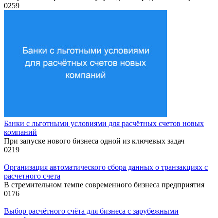
0
259
Банки с льготными условиями для расчётных счетов новых
компаний
При запуске нового бизнеса одной из ключевых задач
0
219
Организация автоматического сбора данных о транзакциях с
расчетного счета
В стремительном темпе современного бизнеса предприятия
0
176
Выбор расчётного счёта для бизнеса с зарубежными