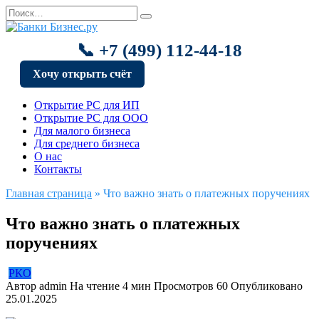
Перейти
Search
к
for:
содержанию
📞 +7 (499) 112-44-18
Хочу открыть счёт
Открытие РС для ИП
Открытие РС для ООО
Для малого бизнеса
Для среднего бизнеса
О нас
Контакты
Главная страница
»
Что важно знать о платежных поручениях
Что важно знать о платежных
поручениях
РКО
Автор
admin
На чтение
4 мин
Просмотров
60
Опубликовано
25.01.2025